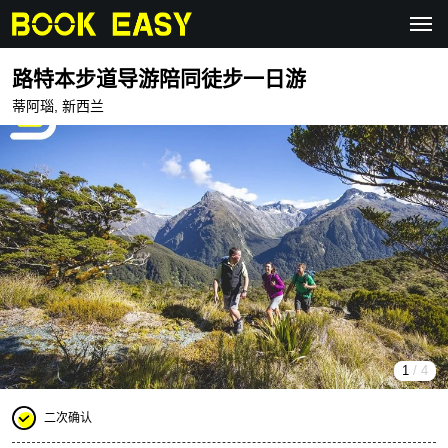
路特本步道导游陪同徒步一日游
蒂阿瑙, 新西兰
1
/ 4
二次确认