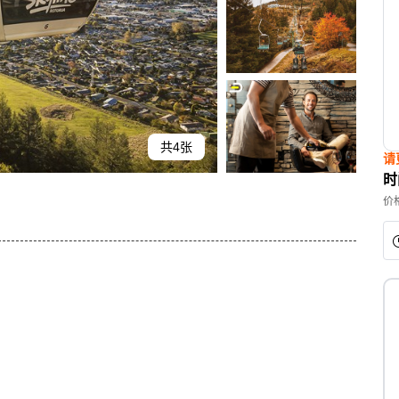
共4张
请
时
价