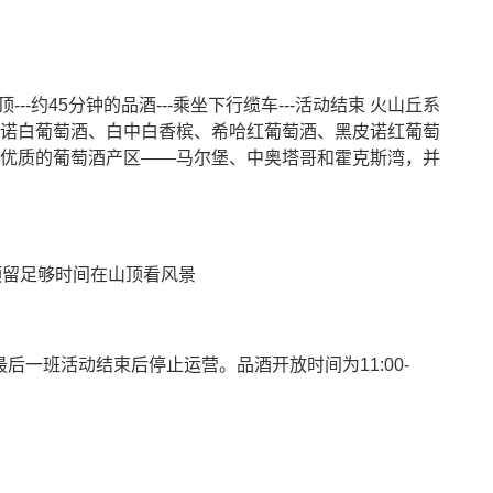
顶---约45分钟的品酒---乘坐下行缆车---活动结束 火山丘系
诺白葡萄酒、白中白香槟、希哈红葡萄酒、黑皮诺红葡萄
优质的葡萄酒产区——马尔堡、中奥塔哥和霍克斯湾，并
请预留足够时间在山顶看风景
最后一班活动结束后停止运营。品酒开放时间为11:00-