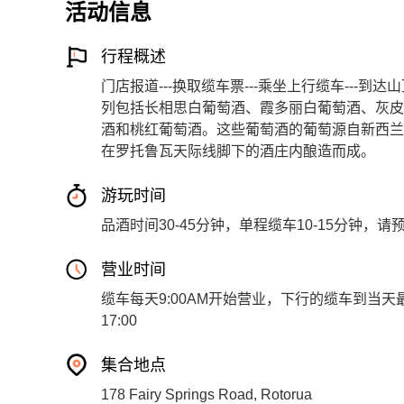
活动信息
行程概述
门店报道---换取缆车票---乘坐上行缆车---到达山
列包括长相思白葡萄酒、霞多丽白葡萄酒、灰皮
酒和桃红葡萄酒。这些葡萄酒的葡萄源自新西兰
在罗托鲁瓦天际线脚下的酒庄内酿造而成。
游玩时间
品酒时间30-45分钟，单程缆车10-15分钟，
营业时间
缆车每天9:00AM开始营业，下行的缆车到当天
17:00
集合地点
178 Fairy Springs Road, Rotorua