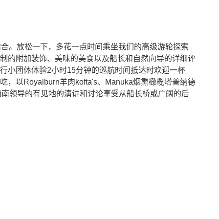
结合。放松一下，多花一点时间乘坐我们的高级游轮探索
制的附加装饰、美味的美食以及船长和自然向导的详细评
行小团体体验2小时15分钟的巡航时间抵达时欢迎一杯
oyalburn羊肉kofta's、Manuka烟熏橄榄塔普纳德
自然指南领导的有见地的演讲和讨论享受从船长桥或广阔的后