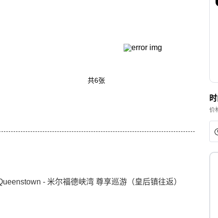
共6张
时
价
ex/return Queenstown - 米尔福德峡湾 尊享巡游（皇后镇往返）