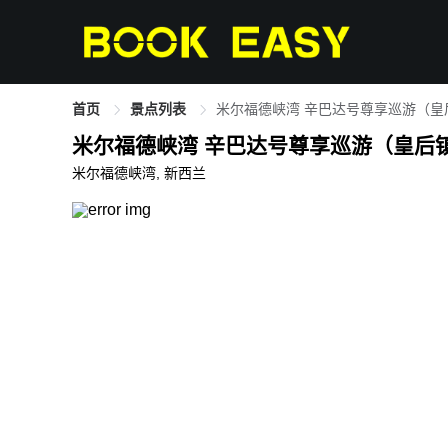
首页
景点列表
米尔福德峡湾 辛巴达号尊享巡游（皇
米尔福德峡湾 辛巴达号尊享巡游（皇后
米尔福德峡湾, 新西兰