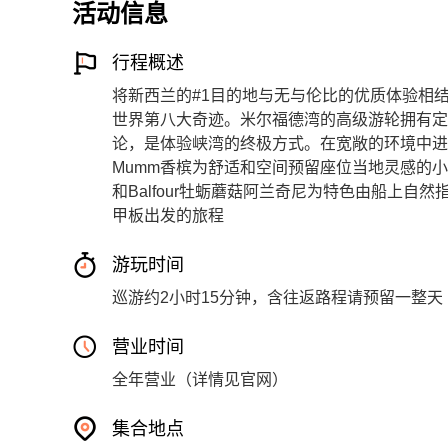
活动信息
行程概述
将新西兰的#1目的地与无与伦比的优质体验相
世界第八大奇迹。米尔福德湾的高级游轮拥有定
论，是体验峡湾的终极方式。在宽敞的环境中进
Mumm香槟为舒适和空间预留座位当地灵感的小吃，以R
和Balfour牡蛎蘑菇阿兰奇尼为特色由船上
甲板出发的旅程
游玩时间
巡游约2小时15分钟，含往返路程请预留一整天
营业时间
全年营业（详情见官网）
集合地点